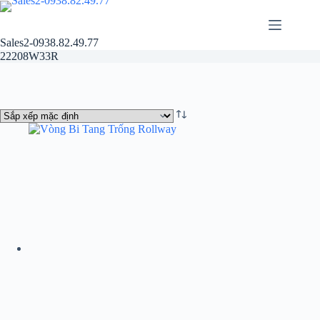
Chuyển
đến
phần
Sales2-0938.82.49.77
nội
22208W33R
dung