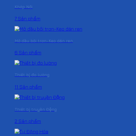
Khớp Nối
7 Sản phẩm
Mở dầu bôi trơn-Keo dán ren
6 Sản phẩm
Thiết bị đo lường
11 Sản phẩm
Thiết bị truyền Động
2 Sản phẩm