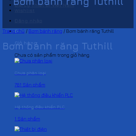
Bơm bánh răng Tuthill
Đại Lý Thiết Bị Việt Nam
Wishlist
Đăng nhập
Trang chủ
/
Bơm bánh răng
/
Bơm bánh răng Tuthill
0
Bơm bánh răng Tuthill
Giỏ hàng
Chưa có sản phẩm trong giỏ hàng.
Chưa phân loại
781 Sản phẩm
Hệ thống điều khiển PLC
1 Sản phẩm