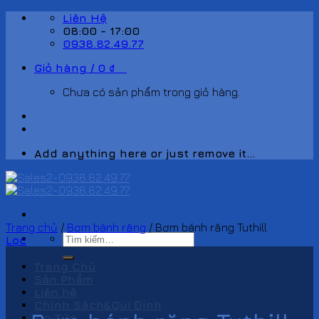
Skip
Liên Hệ
to
08:00 - 17:00
content
0938.82.49.77
Giỏ hàng /
0
₫
0
Chưa có sản phẩm trong giỏ hàng.
Add anything here or just remove it...
Trang chủ
/
Bơm bánh răng
/
Bơm bánh răng Tuthill
Tìm
Lọc
kiếm:
Trang Chủ
Sản Phẩm
Liên hệ
Chính Sách&Qui Định
Tin Tức