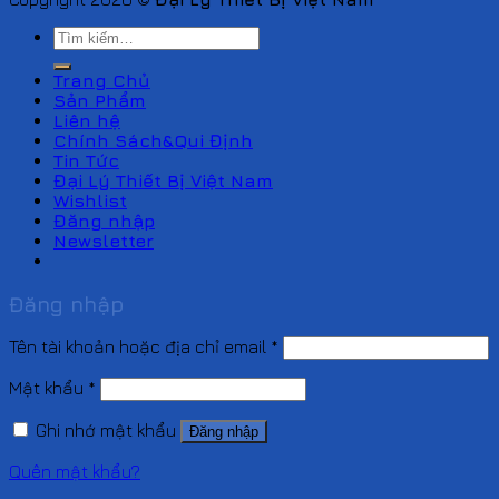
Tìm
kiếm:
Trang Chủ
Sản Phẩm
Liên hệ
Chính Sách&Qui Định
Tin Tức
Đại Lý Thiết Bị Việt Nam
Wishlist
Đăng nhập
Newsletter
Đăng nhập
Tên tài khoản hoặc địa chỉ email
*
Mật khẩu
*
Ghi nhớ mật khẩu
Đăng nhập
Quên mật khẩu?