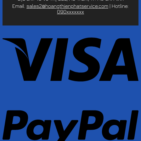
Email:
sales2@hoangthienphatservice.com
| Hotline:
090xxxxxxx