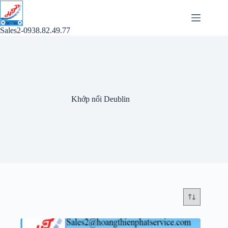
Chuyển
đến
phần
Sales2-0938.82.49.77
nội
dung
Khớp nối Deublin