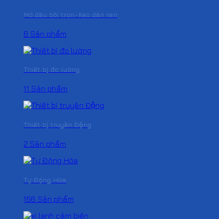
Mở dầu bôi trơn-Keo dán ren
6 Sản phẩm
Thiết bị đo lường
11 Sản phẩm
Thiết bị truyền Động
2 Sản phẩm
Tự Động Hóa
156 Sản phẩm