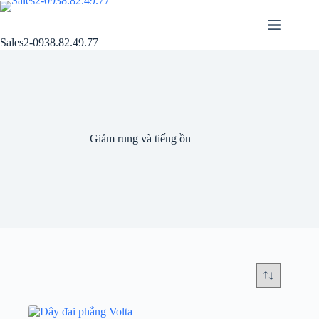
Chuyển
đến
phần
Sales2-0938.82.49.77
nội
dung
Giảm rung và tiếng ồn