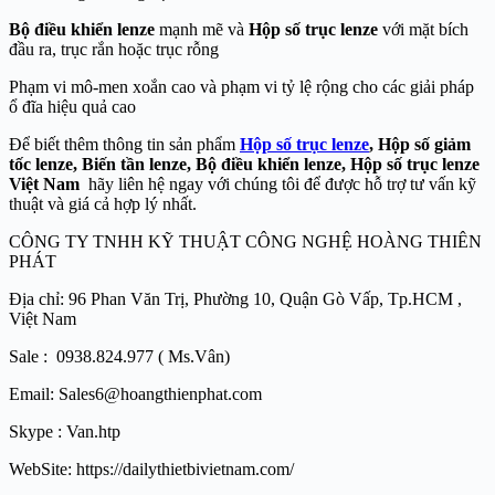
Bộ điều khiển lenze
mạnh mẽ và
Hộp số trục lenze
với mặt bích
đầu ra, trục rắn hoặc trục rỗng
Phạm vi mô-men xoắn cao và phạm vi tỷ lệ rộng cho các giải pháp
ổ đĩa hiệu quả cao
Để biết thêm thông tin sản phẩm
Hộp số trục lenze
, Hộp số giảm
tốc lenze, Biến tần lenze, Bộ điều khiển lenze, Hộp số trục lenze
Việt Nam
hãy liên hệ ngay với chúng tôi để được hỗ trợ tư vấn kỹ
thuật và giá cả hợp lý nhất.
CÔNG TY TNHH KỸ THUẬT CÔNG NGHỆ HOÀNG THIÊN
PHÁT
Địa chỉ: 96 Phan Văn Trị, Phường 10, Quận Gò Vấp, Tp.HCM ,
Việt Nam
Sale : 0938.824.977 ( Ms.Vân)
Email: Sales6@hoangthienphat.com
Skype : Van.htp
WebSite: https://dailythietbivietnam.com/