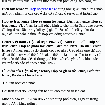
lưu trữ và truy xuất khi cấu trúc máy cần phải càng hẹp càng tốt.
Biến tần lenze
và
Hộp số trục lenze
cũng như g8x0 phản ứng thấp
mở rộng phạm vi của các ổ đĩa cơ với các ổ servo chất lượng cao.
Hộp số trục lenze, Hộp số giảm tốc lenze, Biến tần lenze, Hộp số
trục lenze Việt Nam
là giải pháp kinh tế cho nhiều ứng dụng servo.
Chúng được đặc trưng bởi tỷ lệ giá / hiệu suất tốt cũng như danh
mục đầu tư hoàn chỉnh kết hợp với động cơ servo Lenze.
Lenze việt nam , Hộp số trục lenze Việt Nam
cung cấp:
Hộp số
trục lenze, Hộp số giảm tốc lenze, Biến tần lenze, Bộ điều khiển
lenze
với hiệu suất và độ chính xác cao nhất. Các phản ứng dữ dội
đã rất thấp tùy ý có thể được giảm thêm. Danh mục đầu tư cung cấp
các biến thể khác để sử dụng phổ biến với các yêu cầu chính xác,
với mức độ bảo vệ theo chuẩn IP65.
Ưu điểm của
Hộp số trục lenze, Hộp số giảm tốc lenze, Biến tần
lenze,
Bộ điều khiển lenze :
Độ linh hoạt cao nhất
Bôi trơn suốt đời không cần bảo trì cho mọi vị trí lắp đặt
Mức độ bảo vệ IP54 và IP65 để sử dụng phổ biến, ngay cả trong
môi trường khắc nghiệt