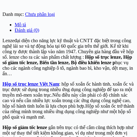
Danh mục:
Chưa phân loại
Mô tả
Đánh giá (0)
Lenzeđại diện cho năng lực kỹ thuật và CNTT đặc biệt trong công
nghệ lái xe và tự động hóa tại 60 quốc gia trên thế giới. Kể từ khi
công ty được thành lập vào năm 1947. Chuyên gia hàng đầu về hộp
số. lenze cho ra các sản phẩm chất lượng :
Hộp số trục lenze, Hộp
số giảm tốc lenze, Biến tần lenze, Bộ điều khiển lenze p
hục vụ
cho các ngành công nghiệp ô tô, ngành bao bì, kho vận, dệt may, in
ấn…
Hộp số trục lenze Việt Nam
: hộp số xoắn ốc hành tinh, xoắn ốc và
trục được sử dụng trong nhiều ứng dụng công nghiệp để tạo ra một
truyền mô-men xoắn trục.Nếu điều này cần phải có độ chính xác
cao và nếu cần nhiều lực xoắn trong các ứng dụng công nghệ cao,
hộp số hành tinh luôn là lựa chọn phù hợp.Hộp số xoắn ốc trở thành
của riêng mình trong nhiều ứng dụng công nghiệp như một hộp số
phổ quát và mạnh mẽ.
Hộp số giảm tốc lenze
gắn trên trục có thể cắm cũng thích hợp như
một sự thay thế tiết kiệm không gian, ví dụ như trong một đơn vị