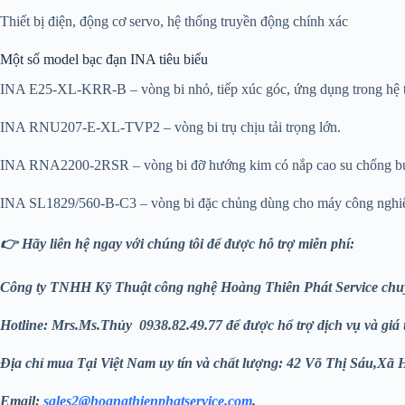
Thiết bị điện, động cơ servo, hệ thống truyền động chính xác
Một số model bạc đạn INA tiêu biểu
INA E25-XL-KRR-B – vòng bi nhỏ, tiếp xúc góc, ứng dụng trong hệ 
INA RNU207-E-XL-TVP2 – vòng bi trụ chịu tải trọng lớn.
INA RNA2200-2RSR – vòng bi đỡ hướng kim có nắp cao su chống bụ
INA SL1829/560-B-C3 – vòng bi đặc chủng dùng cho máy công nghi
👉 Hãy liên hệ ngay với chúng tôi để được hỗ trợ miễn phí:
Công ty TNHH Kỹ Thuật công nghệ Hoàng Thiên Phát
Service chuyê
Hotline: Mrs.Ms.Thủy 0938.82.49.77 để được hổ trợ dịch vụ và giá ưu
Địa chỉ mua Tại Việt Nam uy tín và chất lượng: 42 Võ Thị Sáu
Email:
sales2@hoangthienphatservice.com
.