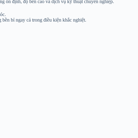
ng ổn định, độ bền cao và dịch vụ kỹ thuật chuyên nghiệp.
óc.
 bền bỉ ngay cả trong điều kiện khắc nghiệt.