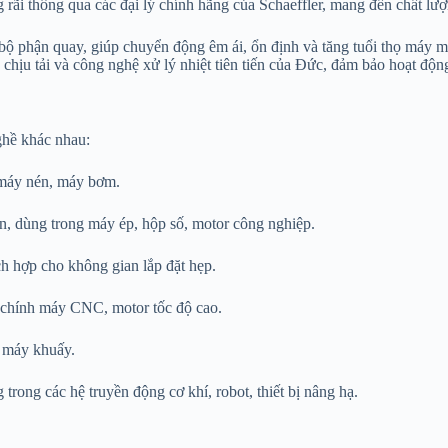
ãi thông qua các đại lý chính hãng của Schaeffler, mang đến chất lượ
 bộ phận quay, giúp chuyển động êm ái, ổn định và tăng tuổi thọ máy m
chịu tải và công nghệ xử lý nhiệt tiên tiến của Đức, đảm bảo hoạt động
ghề khác nhau:
 máy nén, máy bơm.
lớn, dùng trong máy ép, hộp số, motor công nghiệp.
ích hợp cho không gian lắp đặt hẹp.
c chính máy CNC, motor tốc độ cao.
, máy khuấy.
rong các hệ truyền động cơ khí, robot, thiết bị nâng hạ.