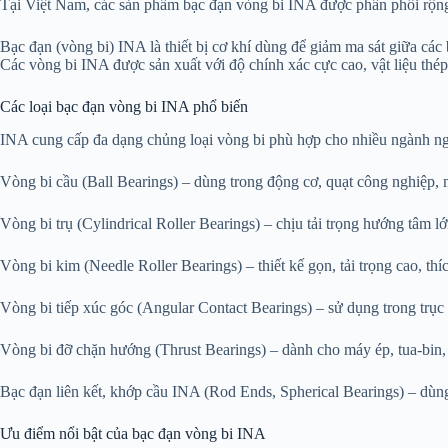
Tại Việt Nam, các sản phẩm bạc đạn vòng bi INA được phân phối rộng r
Bạc đạn (vòng bi) INA là thiết bị cơ khí dùng để giảm ma sát giữa các
Các vòng bi INA được sản xuất với độ chính xác cực cao, vật liệu thép 
Các loại bạc đạn vòng bi INA phổ biến
INA cung cấp đa dạng chủng loại vòng bi phù hợp cho nhiều ngành n
Vòng bi cầu (Ball Bearings) – dùng trong động cơ, quạt công nghiệp,
Vòng bi trụ (Cylindrical Roller Bearings) – chịu tải trọng hướng tâm 
Vòng bi kim (Needle Roller Bearings) – thiết kế gọn, tải trọng cao, th
Vòng bi tiếp xúc góc (Angular Contact Bearings) – sử dụng trong trụ
Vòng bi đỡ chặn hướng (Thrust Bearings) – dành cho máy ép, tua-bin
Bạc đạn liên kết, khớp cầu INA (Rod Ends, Spherical Bearings) – dùng t
Ưu điểm nổi bật của bạc đạn vòng bi INA