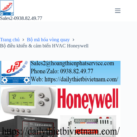
Chuyển
đến
phần
Sales2-0938.82.49.77
nội
dung
Trang chủ
Bộ mã hóa vòng quay
Bộ điều khiển & cảm biến HVAC Honeywell