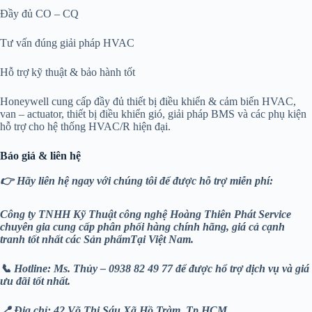
Đầy đủ CO – CQ
Tư vấn đúng giải pháp HVAC
Hỗ trợ kỹ thuật & bảo hành tốt
Honeywell cung cấp đầy đủ thiết bị điều khiển & cảm biến HVAC,
van – actuator, thiết bị điều khiển gió, giải pháp BMS và các phụ kiện
hỗ trợ cho hệ thống HVAC/R hiện đại.
Báo giá & liên hệ
👉 Hãy liên hệ ngay với chúng tôi để được hỗ trợ miễn phí:
Công ty TNHH Kỹ Thuật công nghệ Hoàng Thiên Phát
Service
chuyên gia cung cấp phân phối hàng chính hãng, giá cả cạnh
tranh tốt nhất các Sản phẩmTại Việt Nam.
📞 Hotline: Ms. Thủy – 0938 82 49 77 để được hổ trợ dịch vụ và giá
ưu đãi tốt nhất.
📍 Địa chỉ: 42 Võ Thị Sáu,Xã Hồ Tràm, Tp.HCM