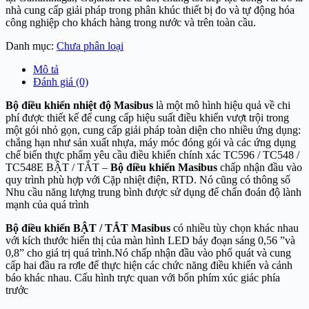
nhà cung cấp giải pháp trong phân khúc thiết bị đo và tự động hóa
công nghiệp cho khách hàng trong nước và trên toàn cầu.
Danh mục:
Chưa phân loại
Mô tả
Đánh giá (0)
Bộ điều khiển nhiệt độ Masibus
là một mô hình hiệu quả về chi
phí được thiết kế để cung cấp hiệu suất điều khiển vượt trội trong
một gói nhỏ gọn, cung cấp giải pháp toàn diện cho nhiều ứng dụng:
chẳng hạn như sản xuất nhựa, máy móc đóng gói và các ứng dụng
chế biến thực phẩm yêu cầu điều khiển chính xác TC596 / TC548 /
TC548E BẬT / TẮT –
Bộ điều khiển Masibus
chấp nhận đầu vào
quy trình phù hợp với Cặp nhiệt điện, RTD. Nó cũng có thông số
Nhu cầu năng lượng trung bình được sử dụng để chẩn đoán độ lành
mạnh của quá trình
Bộ điều khiển BẬT / TẮT Masibus
có nhiều tùy chọn khác nhau
với kích thước hiển thị của màn hình LED bảy ​​đoạn sáng 0,56 ”và
0,8” cho giá trị quá trình.Nó chấp nhận đầu vào phổ quát và cung
cấp hai đầu ra rơle để thực hiện các chức năng điều khiển và cảnh
báo khác nhau. Cấu hình trực quan với bốn phím xúc giác phía
trước