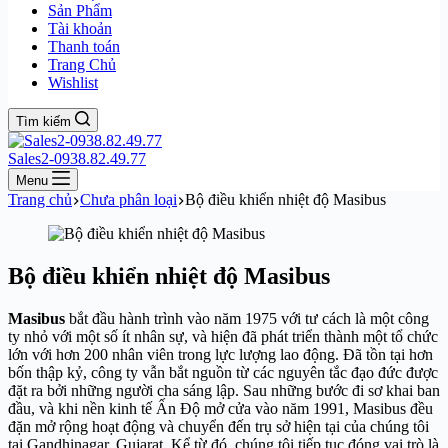
Sản Phẩm
Tài khoản
Thanh toán
Trang Chủ
Wishlist
Tìm kiếm
Sales2-0938.82.49.77
Menu
Trang chủ
Chưa phân loại
Bộ điều khiển nhiệt độ Masibus
Bộ điều khiển nhiệt độ Masibus
Masibus
bắt đầu hành trình vào năm 1975 với tư cách là một công
ty nhỏ với một số ít nhân sự, và hiện đã phát triển thành một tổ chức
lớn với hơn 200 nhân viên trong lực lượng lao động. Đã tồn tại hơn
bốn thập kỷ, công ty vẫn bắt nguồn từ các nguyên tắc đạo đức được
đặt ra bởi những người cha sáng lập. Sau những bước đi sơ khai ban
đầu, và khi nền kinh tế Ấn Độ mở cửa vào năm 1991, Masibus đều
đặn mở rộng hoạt động và chuyển đến trụ sở hiện tại của chúng tôi
tại Gandhinagar, Gujarat. Kể từ đó, chúng tôi tiếp tục đóng vai trò là