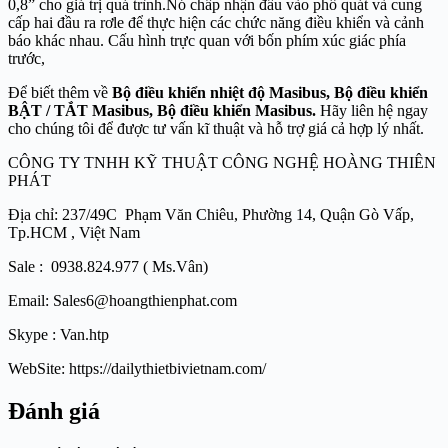
0,8” cho giá trị quá trình.Nó chấp nhận đầu vào phổ quát và cung
cấp hai đầu ra rơle để thực hiện các chức năng điều khiển và cảnh
báo khác nhau. Cấu hình trực quan với bốn phím xúc giác phía
trước,
Để biết thêm về
Bộ điều khiển nhiệt độ Masibus
, Bộ điều khiển
BẬT / TẮT Masibus
, Bộ điều khiển Masibus
.
Hãy liên hệ ngay
cho chúng tôi để được tư vấn kĩ thuật và hỗ trợ giá cả hợp lý nhất.
CÔNG TY TNHH KỸ THUẬT CÔNG NGHỆ HOÀNG THIÊN
PHÁT
Địa chỉ: 237/49C Phạm Văn Chiêu, Phường 14, Quận Gò Vấp,
Tp.HCM , Việt Nam
Sale : 0938.824.977 ( Ms.Vân)
Email: Sales6@hoangthienphat.com
Skype : Van.htp
WebSite: https://dailythietbivietnam.com/
Đánh giá