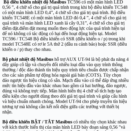
Bộ điều khiển nhiệt độ Masibus
TC596 có một màn hình LED
0,56 ”, 4 chữ số cho giá trị quá trình trong khi bộ điều khiển TC548
có một màn hình LED 0,4”, 4 chữ số cho giá trị quá trình. Bộ điều
khiển TC548E có một màn hình LED đỏ 0,4 ”, 4 chữ số cho giá trị
quá trình và màn hình LED xanh lá cây 0,31”, 4 chữ số cho giá trị
điểm đặt.điểm đặt mong muốn theo động lực của quá trình hiện tại
để nó không có tác động có hại đến hoạt động hiện tại. Model
TC596 / TC548 Bộ điều khiển có SSR (điều khiển o / p) trong khi
model TC548E có rơ le 5A thứ 2 (đầu ra cảnh báo) hoặc SSR (điều
khiển o / p) thay cho nhau.
Bộ phát nhiệt độ Masibus
hỗ trợ AUX UT-94 là bộ phát đa năng 4
dây giúp cô lập và chuyển đổi nhiều loại đầu vào quy trình thông
thường / độc đáo thành tín hiệu quy trình tiêu chuẩn được chấp nhận
cho các sản phẩm tự động hóa ngoài giá bán (COTS). Tùy chọn
đảo ngược tín hiệu cũng có sẵn. Mạch đầu vào có thể đáp ứng nhiều
mức tín hiệu đầu vào khác nhau bao gồm cả hai hướng, đảo ngược,
đúng và không trực tiếp. Màn hình hiển thị 4 chữ số tích hợp tạo
điều kiện cho người dùng theo dõi giá trị quá trình và giúp cấu hình
và hiệu chuẩn nhanh chóng. Model UT-94 cho phép truyền tín hiệu
tương tự mà không cần kết nối điện giữa các trường với thiết bị
nhận.
Bộ điều khiển BẬT / TẮT Masibus
có nhiều tùy chọn khác nhau
với kích thước hiển thị của màn hình LED bảy ​​đoạn sáng 0,56 ”và