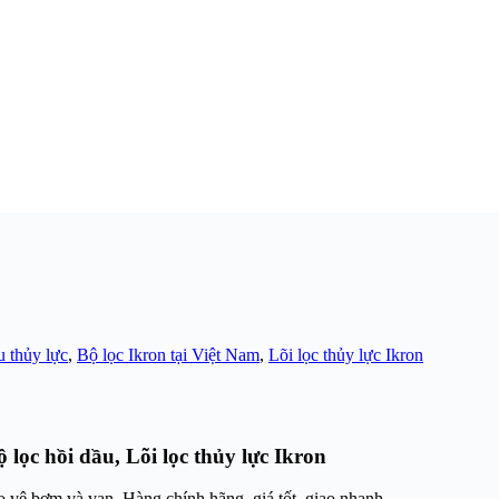
u thủy lực
,
Bộ lọc Ikron tại Việt Nam
,
Lõi lọc thủy lực Ikron
 lọc hồi dầu, Lõi lọc thủy lực Ikron
ảo vệ bơm và van. Hàng chính hãng, giá tốt, giao nhanh.