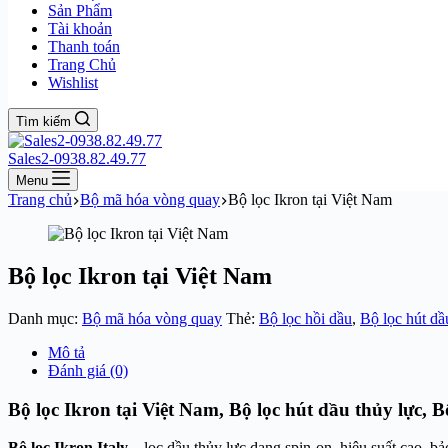
Sản Phẩm
Tài khoản
Thanh toán
Trang Chủ
Wishlist
Tìm kiếm
Sales2-0938.82.49.77
Menu
Trang chủ
Bộ mã hóa vòng quay
Bộ lọc Ikron tại Việt Nam
Bộ lọc Ikron tại Việt Nam
Danh mục:
Bộ mã hóa vòng quay
Thẻ:
Bộ lọc hồi dầu
,
Bộ lọc hút dầ
Mô tả
Đánh giá (0)
Bộ lọc Ikron tại Việt Nam, Bộ lọc hút dầu thủy lực, Bộ
Bộ lọc Ikron Italy
– lọc dầu thủy lực dạng spin-on, hiệu suất cao, b