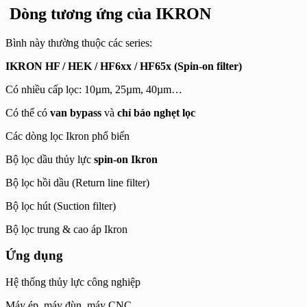
Dòng tương ứng của IKRON
Bình này thường thuộc các series:
IKRON HF / HEK / HF6xx / HF65x (Spin-on filter)
Có nhiều cấp lọc: 10µm, 25µm, 40µm…
Có thể có
van bypass
và
chỉ báo nghẹt lọc
Các dòng lọc Ikron phổ biến
Bộ lọc dầu thủy lực
spin-on Ikron
Bộ lọc hồi dầu (Return line filter)
Bộ lọc hút (Suction filter)
Bộ lọc trung & cao áp Ikron
Ứng dụng
Hệ thống thủy lực công nghiệp
Máy ép, máy đùn, máy CNC