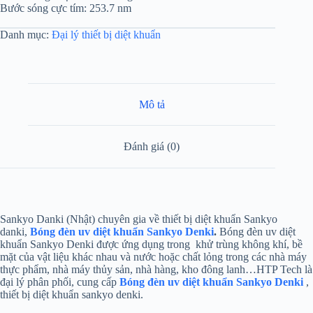
Bước sóng cực tím: 253.7 nm
Danh mục:
Đại lý thiết bị diệt khuẩn
Mô tả
Đánh giá (0)
Sankyo Danki (Nhật) chuyên gia về thiết bị diệt khuẩn Sankyo
danki,
Bóng đèn uv diệt khuẩn Sankyo Denki
.
Bóng đèn uv diệt
khuẩn Sankyo Denki được ứng dụng trong khử trùng không khí, bề
mặt của vật liệu khác nhau và nước hoặc chất lỏng trong các nhà máy
thực phẩm, nhà máy thủy sản, nhà hàng, kho đông lanh…HTP Tech là
đại lý phân phối, cung cấp
Bóng đèn uv diệt khuẩn Sankyo Denki
,
thiết bị diệt khuẩn sankyo denki.