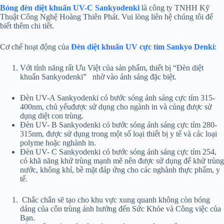
Bóng đèn diệt khuẩn UV-C Sankyodenki
là công ty TNHH Kỹ
Thuật Công Nghệ Hoàng Thiên Phát. Vui lòng liên hệ chúng tôi để
biết thêm chi tiết.
Cơ chế hoạt động của
Đèn diệt khuẩn UV cực tím Sankyo Denki
:
Với tính năng rất Ưu Việt của sản phẩm, thiết bị “Đèn diệt
khuẩn Sankyodenki” nhờ vào ánh sáng đặc biệt.
Đèn UV-A Sankyodenki có bước sóng ánh sáng cực tím 315-
400nm, chủ yếuđược sử dụng cho ngành in và củng được sử
dụng diệt con trùng.
Đèn UV- B Sankyodenki có bước sóng ánh sáng cực tím 280-
315nm, được sử dụng trong một số loại thiết bị y tế và các loại
polyme hoặc nghành in.
Đèn UV- C Sankyodenki có bước sóng ánh sáng cực tím 254,
có khã năng khử trùng mạnh mẽ nên được sử dụng để khử trùng
nước, không khí, bề mặt đáp ứng cho các nghành thực phẩm, y
tế.
Chắc chắn sẽ tạo cho khu vực xung quanh không còn bóng
dáng của côn trùng ảnh hưởng đến Sức Khỏe và Công việc của
Bạn.