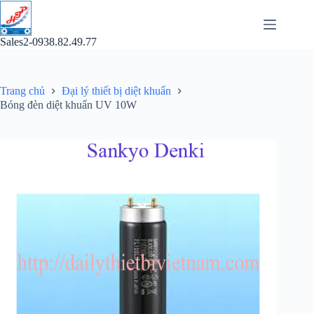
Chuyển
đến
phần
Sales2-0938.82.49.77
nội
dung
Trang chủ
Đại lý thiết bị diệt khuẩn
Bóng đèn diệt khuẩn UV 10W