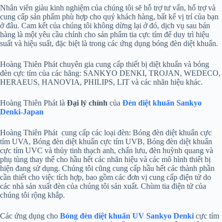
Nhân viên giàu kinh nghiệm của chúng tôi sẽ hỗ trợ tư vấn, hổ trợ và
cung cấp sản phẩm phù hợp cho quý khách hàng, bất kể vị trí của bạn
ở đâu. Cam kết của chúng tôi không dừng lại ở đó, dịch vụ sau bán
hàng là một yêu cầu chính cho sản phẩm tia cực tím để duy trì hiệu
suất và hiệu suất, đặc biệt là trong các ứng dụng bóng đèn diệt khuẩn.
Hoàng Thiên Phát chuyên gia cung cấp thiết bị diệt khuẩn và bóng
đèn cực tím của các hãng: SANKYO DENKI, TROJAN, WEDECO,
HERAEUS, HANOVIA, PHILIPS, LIT và các nhãn hiệu khác.
Hoàng Thiên Phát là
Đại lý chính
của
Đèn diệt khuẩn Sankyo
Denki-Japan
Hoàng Thiên Phát cung cấp các loại đèn: Bóng đèn diệt khuẩn cực
tím UVA, Bóng đèn diệt khuẩn cực tím UVB, Bóng đèn diệt khuẩn
cực tím UVC và thủy tinh thạch anh, chấn lưu, đèn huỳnh quang và
phụ tùng thay thế cho hầu hết các nhãn hiệu và các mô hình thiết bị
hiện đang sử dụng. Chúng tôi cũng cung cấp hầu hết các thành phần
cần thiết cho việc tích hợp, bao gồm các đơn vị cung cấp điện tử do
các nhà sản xuất đèn của chúng tôi sản xuất. Chùm tia điện tử của
chúng tôi rộng khắp.
Các ứng dụng cho
Bóng đèn diệt khuẩn UV Sankyo Denki
cực tím