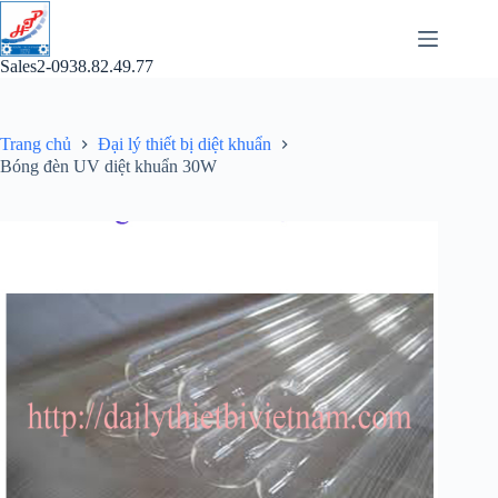
Chuyển
đến
phần
Sales2-0938.82.49.77
nội
dung
Trang chủ
Đại lý thiết bị diệt khuẩn
Bóng đèn UV diệt khuẩn 30W