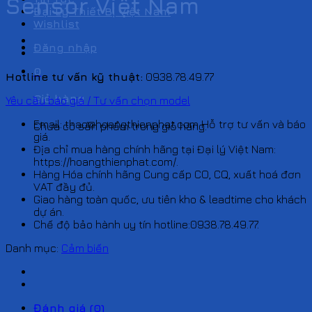
Sensor Việt Nam
Đại Lý Thiết Bị Việt Nam
Wishlist
Đăng nhập
0
Hotline tư vấn kỹ thuật:
0938.78.49.77
Giỏ hàng
Yêu cầu báo giá / Tư vấn chọn model
Email: thao@hoangthienphat.com Hỗ trợ tư vấn và báo
Chưa có sản phẩm trong giỏ hàng.
giá.
Địa chỉ mua hàng chính hãng tại Đại lý Việt Nam:
https://hoangthienphat.com/.
Hàng Hóa chính hãng Cung cấp CO, CQ, xuất hoá đơn
VAT đầy đủ.
Giao hàng toàn quốc, ưu tiên kho & leadtime cho khách
dự án.
Chế độ bảo hành uy tín hotline:0938.78.49.77.
Danh mục:
Cảm biến
Đánh giá (0)