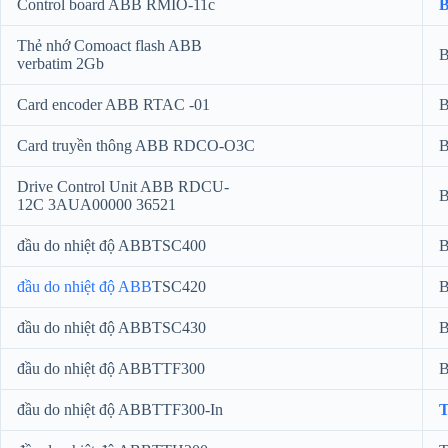
Control board ABB RMIO-11c
B
Thẻ nhớ Comoact flash ABB
B
verbatim 2Gb
Card encoder ABB RTAC -01
B
Card truyền thông ABB RDCO-O3C
B
Drive Control Unit ABB RDCU-
B
12C 3AUA00000 36521
đầu do nhiệt độ ABBTSC400
B
đầu do nhiệt độ ABB
TSC420
B
đầu do nhiệt độ ABBTSC430
B
đầu do nhiệt độ ABBTTF300
B
đầu do nhiệt độ ABBTTF300-In
T