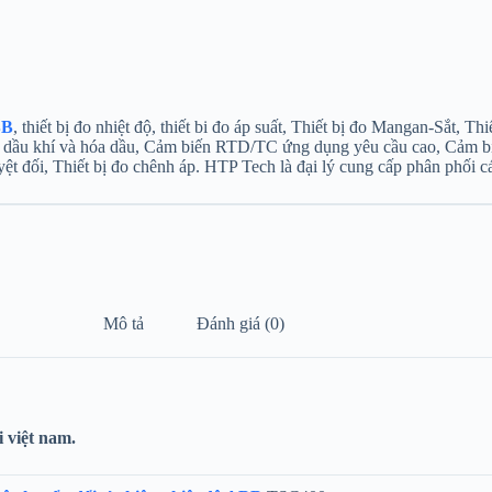
BB
, thiết bị đo nhiệt độ, thiết bi đo áp suất, Thiết bị đo Mangan-Sắt
h dầu khí và hóa dầu, Cảm biến RTD/TC ứng dụng yêu cầu cao, Cảm b
t đối, Thiết bị đo chênh áp. HTP Tech là đại lý cung cấp phân phối c
Mô tả
Đánh giá (0)
i việt nam.