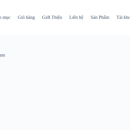
h mục
Giỏ hàng
Giới Thiệu
Liên hệ
Sản Phẩm
Tài kh
Nam