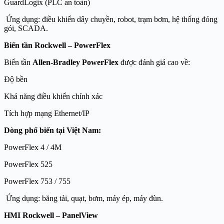
GuardLogix (PLC an toàn)
Ứng dụng: điều khiển dây chuyền, robot, trạm bơm, hệ thống đóng
gói, SCADA.
Biến tần Rockwell – PowerFlex
Biến tần
Allen-Bradley PowerFlex
được đánh giá cao về:
Độ bền
Khả năng điều khiển chính xác
Tích hợp mạng Ethernet/IP
Dòng phổ biến tại Việt Nam:
PowerFlex 4 / 4M
PowerFlex 525
PowerFlex 753 / 755
Ứng dụng: băng tải, quạt, bơm, máy ép, máy đùn.
HMI Rockwell – PanelView