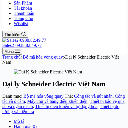
Sản Phẩm
Tài khoản
Thanh toán
Trang Chủ
Wishlist
Tìm kiếm
Sales2-0938.82.49.77
Menu
Trang chủ
Bộ mã hóa vòng quay
Đại lý Schneider Electric Việt
Nam
Đại lý Schneider Electric Việt Nam
Danh mục:
Bộ mã hóa vòng quay
Thẻ:
Công tắc và nút nhấn
,
Công
tắc và ổ cắm
,
Máy chủ và bảng điều khiển điện
,
Thiết bị bảo vệ quá
tải và ngắn mạch
,
Thiết bị điều khiển và tự động hóa
,
Thiết bị đo
lường và kiểm tra
Mô tả
Đánh giá (0)