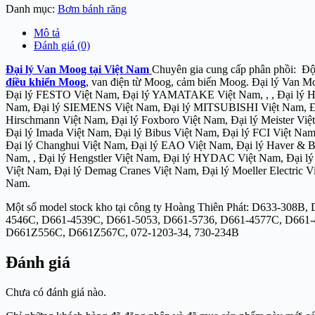
Danh mục:
Bơm bánh răng
Mô tả
Đánh giá (0)
Đại lý Van Moog tại Việt Nam
Chuyên gia cung cấp phân phồi: Độ
điều khiển Moog
, van điện từ Moog, cảm biến Moog. Đại lý Van M
Đại lý FESTO Việt Nam, Đại lý YAMATAKE Việt Nam, , , Đại lý H
Nam, Đại lý SIEMENS Việt Nam, Đại lý MITSUBISHI Việt Nam, Đại
Hirschmann Việt Nam, Đại lý Foxboro Việt Nam, Đại lý Meister Việ
Đại lý Imada Việt Nam, Đại lý Bibus Việt Nam, Đại lý FCI Việt N
Đại lý Changhui Việt Nam, Đại lý EAO Việt Nam, Đại lý Haver & Boc
Nam, , Đại lý Hengstler Việt Nam, Đại lý HYDAC Việt Nam, Đại lý
Việt Nam, Đại lý Demag Cranes Việt Nam, Đại lý Moeller Electric V
Nam.
Một số model stock kho tại công ty Hoàng Thiên Phát: D633-30
4546C, D661-4539C, D661-5053, D661-5736, D661-4577C, D661
D661Z556C, D661Z567C, 072-1203-34, 730-234B
Đánh giá
Chưa có đánh giá nào.