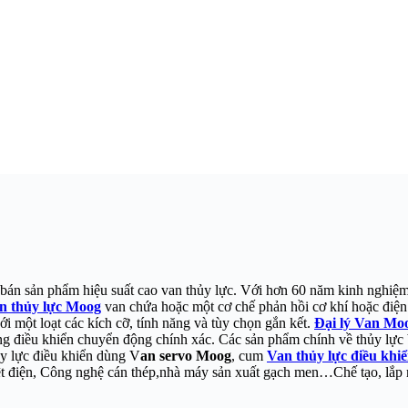
và bán sản phẩm hiệu suất cao van thủy lực. Với hơn 60 năm kinh nghiệ
n thủy lực Moog
van chứa hoặc một cơ chế phản hồi cơ khí hoặc điện
i một loạt các kích cỡ, tính năng và tùy chọn gắn kết.
Đại lý Van Moo
thống điều khiển chuyển động chính xác. Các sản phẩm chính về thủy l
y lực điều khiển dùng V
an servo Moog
, cum
Van thủy lực điều kh
ệt điện, Công nghệ cán thép,nhà máy sản xuất gạch men…Chế tạo, lắp 