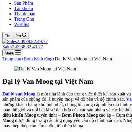
Sản Phẩm
Tài khoản
Thanh toán
Trang Chủ
Wishlist
Tìm kiếm
Sales2-0938.82.49.77
Menu
Trang chủ
Bơm bánh răng
Đại lý Van Moog tại Việt Nam
Đại lý Van Moog tại Việt Nam
Đại lý van Moog
là một nhà lãnh đạo trong việc thiết kế, sản xuất 
sản phẩm của chúng tôi là huyền thoại về độ bền và độ chính xác.
Va
những khách hàng khó tính nhất, chúng tôi cung cấp nhiều mô hình vớ
toàn thế giới,và nổi bật là sự tích hợp của các sản phẩm và các hệ 
điều khiển Moog
tuyến tính) –
Bơm Piston Moog
cao áp – Cụm thủ
Moog
được dùng trong các ứng dụng yêu cầu độ chính xác cao: Nhi
máy thép thép cán tấm cuộn, tôn thép lá mạ…