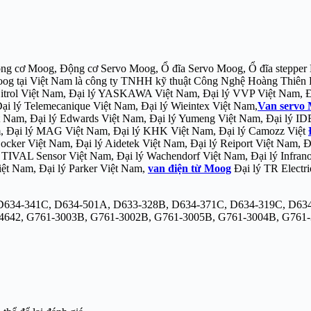
ng cơ Moog, Động cơ Servo Moog, Ổ đĩa Servo Moog, Ổ đĩa stepper 
oog tại Việt Nam là công ty TNHH kỹ thuật Công Nghệ Hoàng Thiên 
itrol Việt Nam, Đại lý YASKAWA Việt Nam, Đại lý VVP Việt Nam, 
 lý Telemecanique Việt Nam, Đại lý Wieintex Việt Nam,
Van servo
t Nam, Đại lý Edwards Việt Nam, Đại lý Yumeng Việt Nam, Đại lý ID
am, Đại lý MAG Việt Nam, Đại lý KHK Việt Nam, Đại lý Camozz Việt
ker Việt Nam, Đại lý Aidetek Việt Nam, Đại lý Reiport Việt Nam, Đạ
 TIVAL Sensor Việt Nam, Đại lý Wachendorf Việt Nam, Đại lý Infran
iệt Nam, Đại lý Parker Việt Nam,
van điện từ Moog
Đại lý TR Electri
8B, D634-341C, D634-501A, D633-328B, D634-371C, D634-319C, D6
-4642, G761-3003B, G761-3002B, G761-3005B, G761-3004B, G761