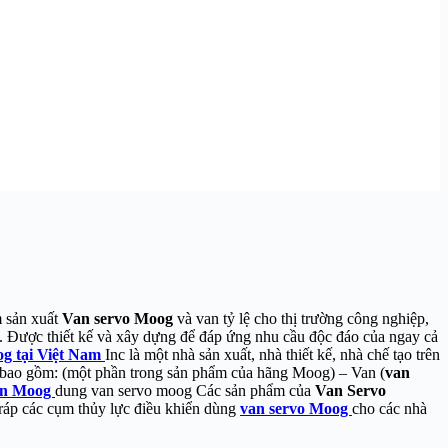
m sản xuất
Van servo Moog
và van tỷ lệ cho thị trường công nghiệp,
. Được thiết kế và xây dựng để đáp ứng nhu cầu độc đáo của ngay cả
g tại Việt Nam
Inc là một nhà sản xuất, nhà thiết kế, nhà chế tạo trên
ực bao gồm: (một phần trong sản phẩm của hãng Moog) – Van (
van
iển Moog
dung van servo moog Các sản phẩm của
Van Servo
ráp các cụm thủy lực điều khiển dùng
van servo Moog
cho các nhà