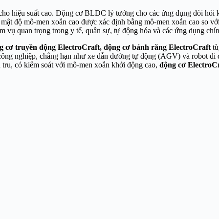
ho hiệu suất cao. Động cơ BLDC lý tưởng cho các ứng dụng đòi hỏi k
i mật độ mô-men xoắn cao được xác định bằng mô-men xoắn cao so với k
vụ quan trọng trong y tế, quân sự, tự động hóa và các ứng dụng chín
g cơ truyền động
ElectroCraft, động cơ bánh răng
ElectroCraft
tù
g công nghiệp, chẳng hạn như xe dẫn đường tự động (AGV) và robot d
ơn tru, có kiểm soát với mô-men xoắn khởi động cao,
động cơ ElectroC