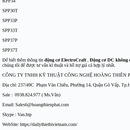
RPP34
SPP30T
SPP33P
SPP33T
SPP37P
SPP37T
Để biết thêm thông tin
động cơ ElectroCraft
,
Động cơ DC không ch
chúng tôi để được tư vấn kĩ thuật và hỗ trợ giá cả hợp lý nhất.
CÔNG TY TNHH KỸ THUẬT CÔNG NGHỆ HOÀNG THIÊN 
Địa chỉ: 237/49C Phạm Văn Chiêu, Phường 14, Quận Gò Vấp, Tp
Sale : 0938.824.977 ( Ms.Vân)
Email: Sales6@hoangthienphat.com
Skype : Van.htp
WebSite: https://dailythietbivietnam.com/