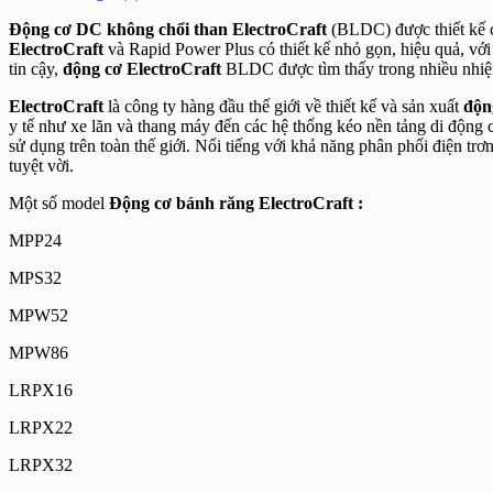
Động cơ DC không chổi than ElectroCraft
(BLDC) được thiết kế c
ElectroCraft
và Rapid Power Plus có thiết kế nhỏ gọn, hiệu quả, vớ
tin cậy,
động cơ ElectroCraft
BLDC được tìm thấy trong nhiều nhiệm 
ElectroCraft
là công ty hàng đầu thế giới về thiết kế và sản xuất
độn
y tế như xe lăn và thang máy đến các hệ thống kéo nền tảng di độn
sử dụng trên toàn thế giới. Nổi tiếng với khả năng phân phối điện tr
tuyệt vời.
Một số model
Động cơ bánh răng
ElectroCraft :
MPP24
MPS32
MPW52
MPW86
LRPX16
LRPX22
LRPX32