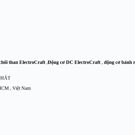
ổi than ElectroCraft
,
Động cơ DC ElectroCraft
,
động cơ bánh 
PHÁT
.HCM , Việt Nam