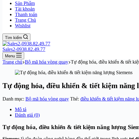
Sản Phẩm
Tài khoản
Thanh toán
Trang Chủ
Wishlist
Tìm kiếm
Sales2-0938.82.49.77
Menu
Trang chủ
Bộ mã hóa vòng quay
Tự động hóa, điều khiển & tiết k
Tự động hóa, điều khiển & tiết kiệm năng
Danh mục:
Bộ mã hóa vòng quay
Thẻ:
điều khiển & tiết kiệm năng 
Mô tả
Đánh giá (0)
Tự động hóa, điều khiển & tiết kiệm năng lượng Sie
Siemens
là tập đoàn công nghệ hàng đầu thế giới trong lĩnh vực
tự đ