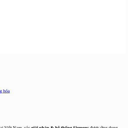
g hóa
Tại Việt Nam, các
giải pháp & hệ thống Siemens
được ứng dụng