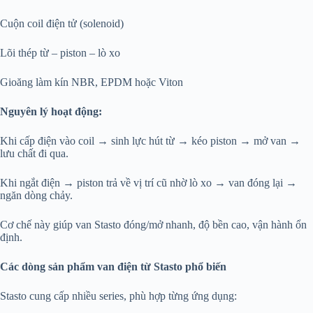
Cuộn coil điện tử (solenoid)
Lõi thép từ – piston – lò xo
Gioăng làm kín NBR, EPDM hoặc Viton
Nguyên lý hoạt động:
Khi cấp điện vào coil → sinh lực hút từ → kéo piston → mở van →
lưu chất đi qua.
Khi ngắt điện → piston trả về vị trí cũ nhờ lò xo → van đóng lại →
ngăn dòng chảy.
Cơ chế này giúp van Stasto đóng/mở nhanh, độ bền cao, vận hành ổn
định.
Các dòng sản phẩm van điện từ Stasto phổ biến
Stasto cung cấp nhiều series, phù hợp từng ứng dụng: