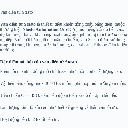
Van điện từ Stasto
Van điện từ Stasto
là thiết bị điều khiển dòng chảy bằng điện, thuộc
thương hiệu
Stasto Automation
(Áo/Đức), nổi tiếng với độ bền cao,
độ kín tuyệt đối và khả năng hoạt động ổn định trong môi trường công
nghiệp. Với chất lượng tiêu chuẩn châu Âu, van Stasto được sử dụng
rộng rãi trong khí nén, nước, hơi nóng, dầu và các hệ thống điều khiển
tự động.
Đặc điểm nổi bật của van điện từ Stasto
Phản hồi nhanh – đóng mở chính xác nhờ cuộn coil chất lượng cao.
Vật liệu bền: đồng, inox 304/316, nhôm, phù hợp môi trường ăn mòn.
Tiêu chuẩn CE – ISO, đảm bảo độ an toàn và độ ổn định lâu dài.
Lưu lượng lớn, độ kín cao nhờ thiết kế gioăng và thân van tối ưu.
Hoạt động bền bỉ 24/7, ít bảo trì.