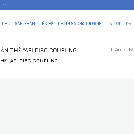
.77
G CHỦ
SẢN PHẨM
LIÊN HỆ
CHÍNH SÁCH&QUI ĐỊNH
TIN TỨC
ĐẠI
Hiển thị k
N THẺ “API DISC COUPLING”
Ẻ “API DISC COUPLING”