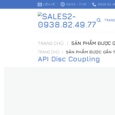
Skip
LIÊN HỆ
08:00 - 17:00
0938.82.49
to
content
TRAN
TRANG CHỦ
/
SẢN PHẨM ĐƯỢC GẮ
TRANG CHỦ
/
SẢN PHẨM ĐƯỢC GẮN TH
API Disc Coupling