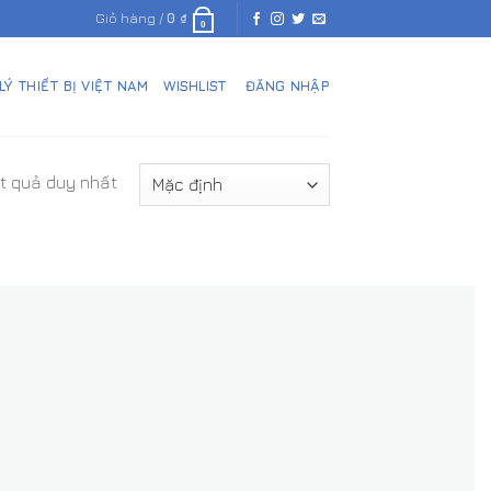
Giỏ hàng /
0
₫
0
 LÝ THIẾT BỊ VIỆT NAM
WISHLIST
ĐĂNG NHẬP
ết quả duy nhất