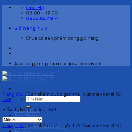
Skip
Liên Hệ
to
08:00 - 17:00
content
0938.82.49.77
Giỏ hàng /
0
₫
0
Chưa có sản phẩm trong giỏ hàng.
Add anything here or just remove it...
Trang chủ
/
Sản phẩm được gắn thẻ “Axiomtek Panel PC”
Tìm
Lọc
kiếm:
Hiển thị kết quả duy nhất
Trang Chủ
Sản Phẩm
Liên hệ
Trang chủ
/
Sản phẩm được gắn thẻ “Axiomtek Panel PC”
Chính Sách&Qui Định
Tin Tức