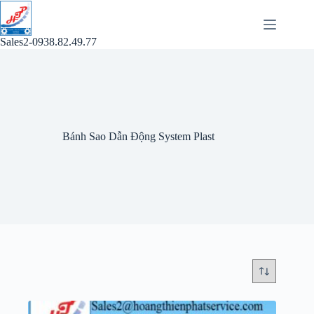
Chuyển
đến
phần
Sales2-0938.82.49.77
nội
dung
Bánh Sao Dẫn Động System Plast