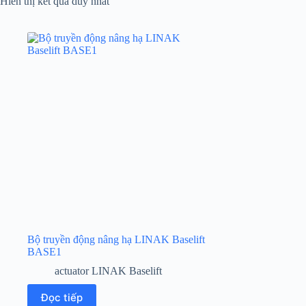
Hiển thị kết quả duy nhất
Bộ truyền động nâng hạ LINAK Baselift
BASE1
actuator LINAK Baselift
Đọc tiếp