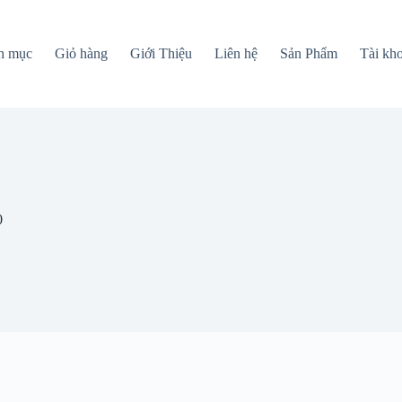
h mục
Giỏ hàng
Giới Thiệu
Liên hệ
Sản Phẩm
Tài kh
0