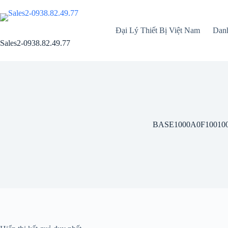
Chuyển
đến
phần
Đại Lý Thiết Bị Việt Nam
Dan
nội
dung
Sales2-0938.82.49.77
BASE1000A0F10010