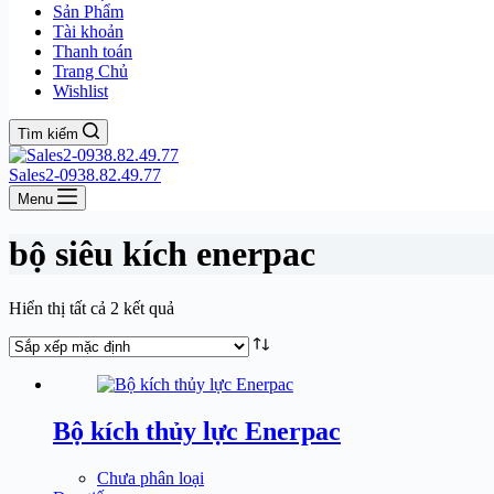
Sản Phẩm
Tài khoản
Thanh toán
Trang Chủ
Wishlist
Tìm kiếm
Sales2-0938.82.49.77
Menu
bộ siêu kích enerpac
Hiển thị tất cả 2 kết quả
Bộ kích thủy lực Enerpac
Chưa phân loại