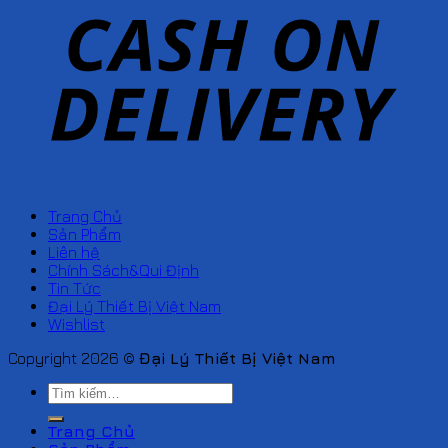
Trang Chủ
Sản Phẩm
Liên hệ
Chính Sách&Qui Định
Tin Tức
Đại Lý Thiết Bị Việt Nam
Wishlist
Copyright 2026 ©
Đại Lý Thiết Bị Việt Nam
Tìm
kiếm:
Trang Chủ