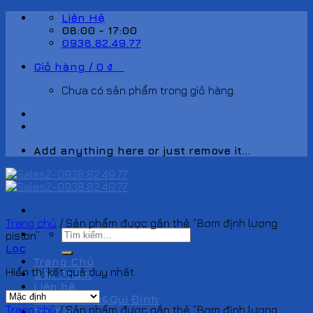
Skip
Liên Hệ
to
08:00 - 17:00
content
0938.82.49.77
Giỏ hàng /
0
₫
0
Chưa có sản phẩm trong giỏ hàng.
Add anything here or just remove it...
Trang chủ
/
Sản phẩm được gắn thẻ “Bơm định lượng
Tìm
piston”
kiếm:
Lọc
Trang Chủ
Hiển thị kết quả duy nhất
Sản Phẩm
Liên hệ
Chính Sách&Qui Định
Trang chủ
/
Sản phẩm được gắn thẻ “Bơm định lượng
Tin Tức