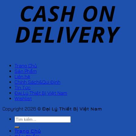
Trang Chủ
Sản Phẩm
Liên hệ
Chính Sách&Qui Định
Tin Tức
Đại Lý Thiết Bị Việt Nam
Wishlist
Copyright 2026 ©
Đại Lý Thiết Bị Việt Nam
Tìm
kiếm:
Trang Chủ