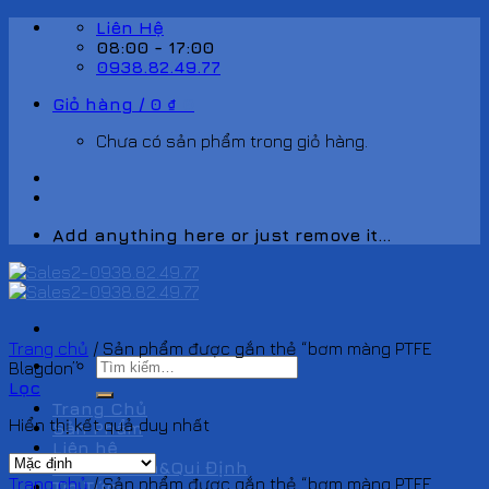
Skip
Liên Hệ
to
08:00 - 17:00
content
0938.82.49.77
Giỏ hàng /
0
₫
0
Chưa có sản phẩm trong giỏ hàng.
Add anything here or just remove it...
Trang chủ
/
Sản phẩm được gắn thẻ “bơm màng PTFE
Tìm
Blagdon”
kiếm:
Lọc
Trang Chủ
Hiển thị kết quả duy nhất
Sản Phẩm
Liên hệ
Chính Sách&Qui Định
Trang chủ
/
Sản phẩm được gắn thẻ “bơm màng PTFE
Tin Tức