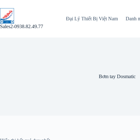
Chuyển
đến
phần
Đại Lý Thiết Bị Việt Nam
Danh 
nội
dung
Sales2-0938.82.49.77
Bơm tay Dosmatic