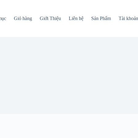
mục
Giỏ hàng
Giới Thiệu
Liên hệ
Sản Phẩm
Tài khoả