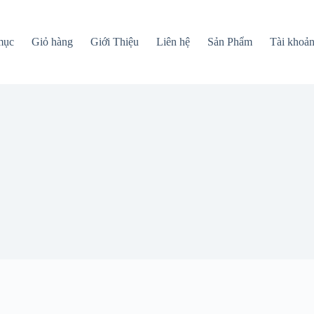
mục
Giỏ hàng
Giới Thiệu
Liên hệ
Sản Phẩm
Tài khoả