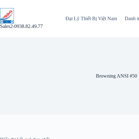
Chuyển
đến
phần
Đại Lý Thiết Bị Việt Nam
Danh 
nội
dung
Sales2-0938.82.49.77
Browning ANSI #50