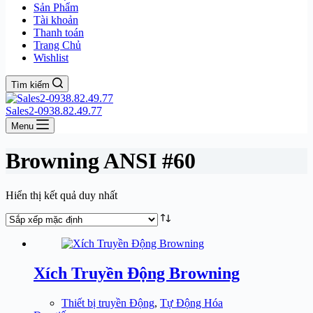
Sản Phẩm
Tài khoản
Thanh toán
Trang Chủ
Wishlist
Tìm kiếm
Sales2-0938.82.49.77
Menu
Browning ANSI #60
Hiển thị kết quả duy nhất
Xích Truyền Động Browning
Thiết bị truyền Động
,
Tự Động Hóa