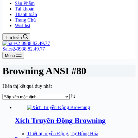
Sản Phẩm
Tài khoản
Thanh toán
Trang Chủ
Wishlist
Tìm kiếm
Sales2-0938.82.49.77
Menu
Browning ANSI #80
Hiển thị kết quả duy nhất
Xích Truyền Động Browning
Thiết bị truyền Động
,
Tự Động Hóa