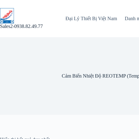
Chuyển
đến
phần
Đại Lý Thiết Bị Việt Nam
Danh 
nội
dung
Sales2-0938.82.49.77
Cảm Biến Nhiệt Độ REOTEMP (Temper