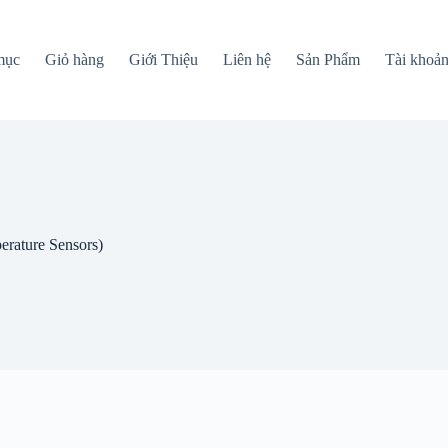
mục
Giỏ hàng
Giới Thiệu
Liên hệ
Sản Phẩm
Tài khoả
ature Sensors)