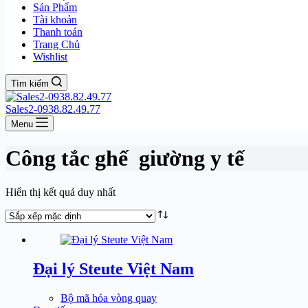
Sản Phẩm
Tài khoản
Thanh toán
Trang Chủ
Wishlist
Tìm kiếm
Sales2-0938.82.49.77
Menu
Công tắc ghế giường y tế
Hiển thị kết quả duy nhất
Đại lý Steute Việt Nam
Bộ mã hóa vòng quay