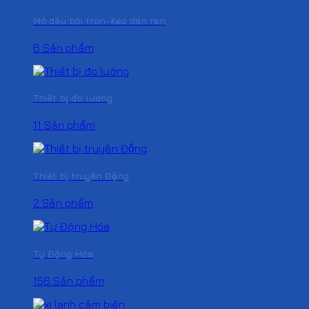
Mở dầu bôi trơn-Keo dán ren
6 Sản phẩm
Thiết bị đo lường
11 Sản phẩm
Thiết bị truyền Động
2 Sản phẩm
Tự Động Hóa
156 Sản phẩm