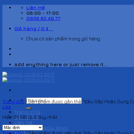
Skip
Liên Hệ
to
08:00 - 17:00
content
0938.82.49.77
Giỏ hàng /
0
₫
0
Chưa có sản phẩm trong giỏ hàng.
Add anything here or just remove it...
Tìm
Trang chủ
/
Sản phẩm được gắn thẻ “Đầu Gắp Hoặc Dụng Cụ 
kiếm:
Lọc
Trang Chủ
Hiển thị kết quả duy nhất
Sản Phẩm
Liên hệ
Chính Sách&Qui Định
Trang chủ
/
Sản phẩm được gắn thẻ “Đầu Gắp Hoặc Dụng Cụ 
Tin Tức