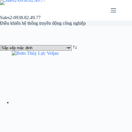
Chuyển
đến
phần
Sales2-0938.82.49.77
nội
Điều khiển hệ thống truyền động công nghiệp
dung