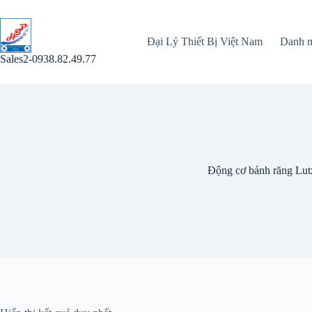
Chuyển
đến
phần
Đại Lý Thiết Bị Việt Nam
Danh 
nội
dung
Sales2-0938.82.49.77
Động cơ bánh răng Lut