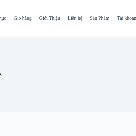
mục
Giỏ hàng
Giới Thiệu
Liên hệ
Sản Phẩm
Tài khoả
z