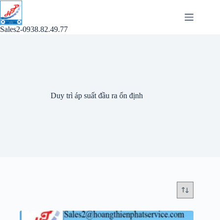
Chuyển
đến
phần
Sales2-0938.82.49.77
nội
dung
Duy trì áp suất đầu ra ổn định