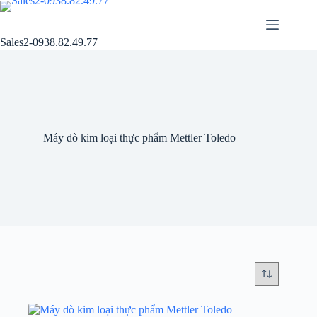
Chuyển
đến
phần
Sales2-0938.82.49.77
nội
dung
Máy dò kim loại thực phẩm Mettler Toledo