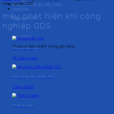
công nghiệp GDS”
Đại Lý Thiết Bị Việt Nam
Wishlist
máy phát hiện khí công
Đăng nhập
nghiệp GDS
0
Giỏ hàng
Chưa có sản phẩm trong giỏ hàng.
Chưa phân loại
781 Sản phẩm
Hệ thống điều khiển PLC
1 Sản phẩm
Thiết bị điện