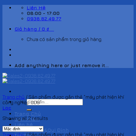
Skip
Liên Hệ
to
08:00 - 17:00
content
0938.82.49.77
Giỏ hàng /
0
₫
0
Chưa có sản phẩm trong giỏ hàng.
Add anything here or just remove it...
Trang chủ
/
Sản phẩm được gắn thẻ “máy phát hiện khí
Tìm
công nghiệp GDS”
kiếm:
Lọc
Trang Chủ
Showing all 2 results
Sản Phẩm
Liên hệ
Chính Sách&Qui Định
Trang chủ
/
Sản phẩm được gắn thẻ “máy phát hiện khí
Tin Tức