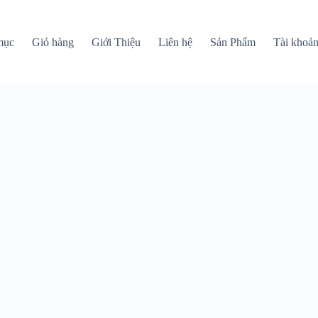
mục
Giỏ hàng
Giới Thiệu
Liên hệ
Sản Phẩm
Tài khoả