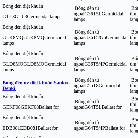
Bóng đèn diệt khuẩn
Bóng đèn tử
Bón
ngoạiG36T5LGermicidal
tím
GTL3GTL3Germicidal lamps
lamps
la
Bóng đèn diệt khuẩn
Bóng đèn tử
Bón
GLK8MQGLK8MQGermicidal
ngoạiG36T5/G5Germicidal
tím
lamps
lamps
la
Bóng đèn diệt khuẩn
Bóng đèn tử
Bón
GLD8MQGLD8MQGermicidal
ngoạiG36T5/4PGermicidal
tím
lamps
lamps
la
Bóng đèn tử
Bón
Bóng đèn uv diệt khuẩn Sankyo
ngoạiG55T8Germicidal
tím
Denki
lamps
lam
Bóng đèn diệt khuẩn
Bón
Bóng đèn tử
tím
GEKF08GEKF08Ballast for
ngoạiG64T5LBallast for
la
Bóng đèn diệt khuẩn
Bón
Bóng đèn tử
tím
EDB081EDB081Ballast for
ngoạiG64T5/4PBallast for
lam