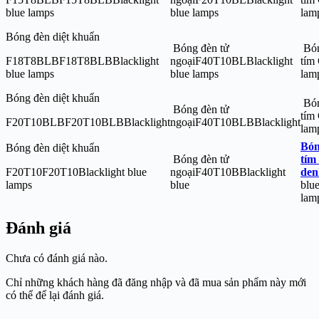
blue lamps
blue lamps
la
Bóng đèn diệt khuẩn
Bóng đèn tử
Bón
F18T8BLBF18T8BLBBlacklight
ngoạiF40T10BLBlacklight
tím
blue lamps
blue lamps
la
Bóng đèn diệt khuẩn
Bón
Bóng đèn tử
tím
F20T10BLBF20T10BLBBlacklight
ngoạiF40T10BLBBlacklight
la
Bón
Bóng đèn diệt khuẩn
Bóng đèn tử
tím
F20T10F20T10Blacklight blue
ngoạiF40T10BBlacklight
den
lamps
blue
blu
lam
Đánh giá
Chưa có đánh giá nào.
Chỉ những khách hàng đã đăng nhập và đã mua sản phẩm này mới
có thể để lại đánh giá.