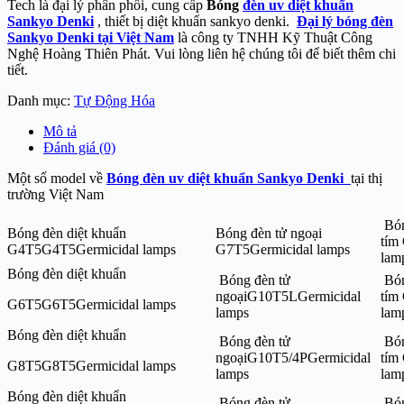
Tech là đại lý phân phối, cung cấp
Bóng
đèn uv diệt khuẩn
Sankyo Denki
, thiết bị diệt khuẩn sankyo denki.
Đại lý bóng đèn
Sankyo Denki tại Việt Nam
là công ty TNHH Kỹ Thuật Công
Nghệ Hoàng Thiên Phát. Vui lòng liên hệ chúng tôi để biết thêm chi
tiết.
Danh mục:
Tự Động Hóa
Mô tả
Đánh giá (0)
Một số model về
Bóng đèn uv diệt khuẩn Sankyo Denki
tại thị
trường Việt Nam
Bón
Bóng đèn diệt khuẩn
Bóng đèn tử ngoại
tím
G4T5G4T5Germicidal lamps
G7T5Germicidal lamps
lam
Bóng đèn diệt khuẩn
Bóng đèn tử
Bón
ngoạiG10T5LGermicidal
tím
G6T5G6T5Germicidal lamps
lamps
lam
Bóng đèn diệt khuẩn
Bóng đèn tử
Bón
ngoạiG10T5/4PGermicidal
tím
G8T5G8T5Germicidal lamps
lamps
lam
Bóng đèn diệt khuẩn
Bóng đèn tử
Bón