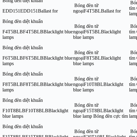
Bóng đèn diệt khuẩn
Bón
Bóng đèn tử
tím
EDD151EDD151Ballast for
ngoạiF4T5BLBallast for
la
Bóng đèn diệt khuẩn
Bóng đèn tử
Bón
F4T5BLBF4T5BLBBlacklight blue
ngoạiF6T5BLBlacklight
tím
lamps
blue lamps
la
Bóng đèn diệt khuẩn
Bóng đèn tử
Bón
F6T5BLBF6T5BLBBlacklight blue
ngoạiF8T5BLBlacklight
tím
lamps
blue lamps
la
Bóng đèn diệt khuẩn
Bóng đèn tử
Bón
F8T5BLBF8T5BLBBlacklight blue
ngoạiF10T8BLBlacklight
tím
lamps
blue lamps
la
Bóng đèn diệt khuẩn
Bóng đèn tử
Bón
F10T8BLBF10T8BLBBlacklight
ngoạiF15T8BLBlacklight
tím
blue lamps
blue lamp Bóng đèn cực tím
la
Bóng đèn diệt khuẩn
Bóng đèn tử
Bón
F15T8BLBF15T8BLBBlacklight
ngoạiF20T10BLBlacklight
tím