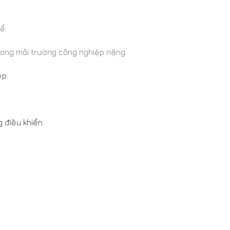
ể.
rong môi trường công nghiệp nặng.
ệp
.
 điều khiển.