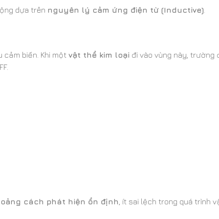
động dựa trên
nguyên lý cảm ứng điện từ (Inductive)
.
u cảm biến. Khi một
vật thể kim loại
đi vào vùng này, trường 
FF.
oảng cách phát hiện ổn định
, ít sai lệch trong quá trình 