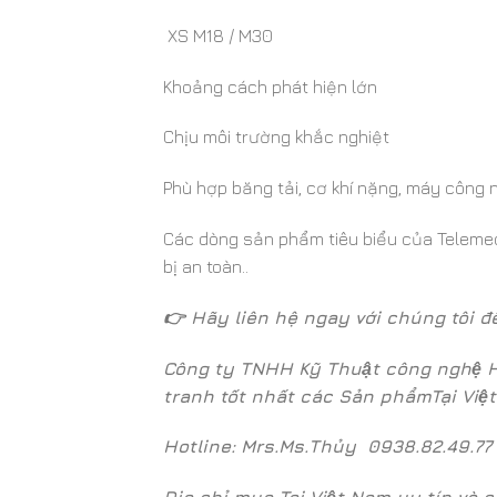
XS M18 / M30
Khoảng cách phát hiện lớn
Chịu môi trường khắc nghiệt
Phù hợp băng tải, cơ khí nặng, máy công 
Các dòng sản phẩm tiêu biểu của Telemeca
bị an toàn..
👉 Hãy liên hệ ngay với chúng tôi đ
Công ty TNHH Kỹ Thuật công nghệ H
tranh tốt nhất các Sản phẩmTại Viê
Hotline: Mrs.Ms.Thủy 0938.82.49.77 để đư