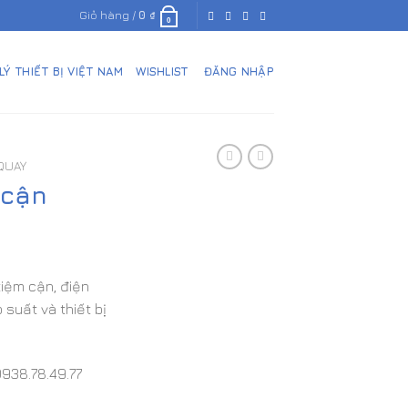
Giỏ hàng /
0
₫
0
 LÝ THIẾT BỊ VIỆT NAM
WISHLIST
ĐĂNG NHẬP
QUAY
 cận
e
tiệm cận, điện
 suất và thiết bị
938.78.49.77