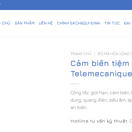
7
G CHỦ
SẢN PHẨM
LIÊN HỆ
CHÍNH SÁCH&QUI ĐỊNH
TIN TỨC
ĐẠI
TRANG CHỦ
/
BỘ MÃ HÓA VÒNG 
Cảm biến tiệm
Telemecaniqu
Công tắc giới hạn, cảm biến 
dung, quang điện, siêu âm, áp
an toàn.
Hotline tư vấn kỹ thuật:
0