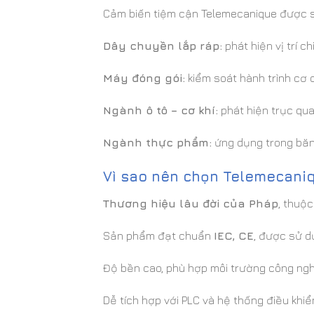
Cảm biến tiệm cận Telemecanique được sử
Dây chuyền lắp ráp:
phát hiện vị trí chi
Máy đóng gói:
kiểm soát hành trình cơ 
Ngành ô tô – cơ khí:
phát hiện trục quay
Ngành thực phẩm:
ứng dụng trong băng
Vì sao nên chọn Telemecani
Thương hiệu lâu đời của Pháp
, thuộ
Sản phẩm đạt chuẩn
IEC, CE
, được sử d
Độ bền cao, phù hợp môi trường công ng
Dễ tích hợp với PLC và hệ thống điều khi