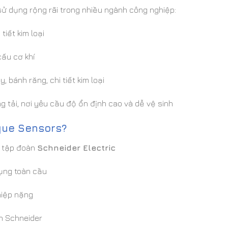
 dụng rộng rãi trong nhiều ngành công nghiệp:
 tiết kim loại
cấu cơ khí
, bánh răng, chi tiết kim loại
 tải, nơi yêu cầu độ ổn định cao và dễ vệ sinh
que Sensors?
c tập đoàn
Schneider Electric
ụng toàn cầu
hiệp nặng
ển Schneider