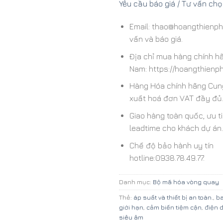
Yêu cầu báo giá / Tư vấn ch
Email: thao@hoangthienph
vấn và báo giá.
Địa chỉ mua hàng chính hãn
Nam: https://hoangthienph
Hàng Hóa chính hãng Cun
xuất hoá đơn VAT đầy đủ
Giao hàng toàn quốc, ưu t
leadtime cho khách dự án.
Chế độ bảo hành uy tín
hotline:0938.78.49.77.
Danh mục:
Bộ mã hóa vòng quay
Thẻ:
áp suất và thiết bị an toàn.
,
ba
giới hạn
,
cảm biến tiệm cận
,
điện 
siêu âm