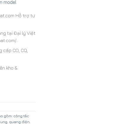
ọn model
at.com Hỗ trợ tư
g tại Đại lý Việt
at.com/.
g cấp CO, CQ,
.
iên kho &
o gồm: công tắc
dung
,
quang điện
,