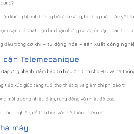
 dung?
cận không bị ảnh hưởng bởi ánh sáng, bụi hay màu sắc vật th
iệm cận chỉ phát hiện kim loại nhưng có độ ổn định cao hơn t
ng đầu trong
cơ khí – tự động hóa – sản xuất công nghi
m cận Telemecanique
n đáp ứng nhanh, đảm bảo tín hiệu ổn định cho PLC và hệ thống
tiếp xúc giúp tăng tuổi thọ thiết bị và giảm chi phí bảo trì.
ng môi trường nhiễu điện, rung động và nhiệt độ cao.
n công nghiệp, dễ tích hợp vào hệ thống hiện có.
nhà máy