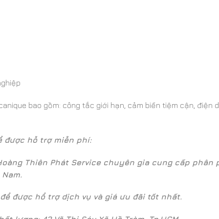
nghiệp
nique bao gồm: công tắc giới hạn, cảm biến tiệm cận, điện du
ể được hỗ trợ miễn phí:
oàng Thiên Phát
Service chuyên gia cung cấp phân phố
̣t Nam.
ợc hổ trợ dịch vụ và giá ưu đãi tốt nhất.