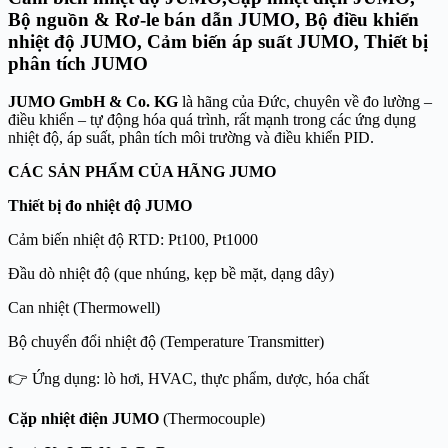
Bộ nguồn & Rơ-le bán dẫn JUMO, Bộ điều khiển
nhiệt độ JUMO, Cảm biến áp suất JUMO, Thiết bị
phân tích JUMO
JUMO GmbH & Co. KG
là hãng của Đức, chuyên về đo lường –
điều khiển – tự động hóa quá trình, rất mạnh trong các ứng dụng
nhiệt độ, áp suất, phân tích môi trường và điều khiển PID.
CÁC SẢN PHẨM CỦA HÃNG JUMO
Thiết bị đo nhiệt độ JUMO
Cảm biến nhiệt độ RTD: Pt100, Pt1000
Đầu dò nhiệt độ (que nhúng, kẹp bề mặt, dạng dây)
Can nhiệt (Thermowell)
Bộ chuyển đổi nhiệt độ (Temperature Transmitter)
👉 Ứng dụng: lò hơi, HVAC, thực phẩm, dược, hóa chất
Cặp nhiệt điện JUMO
(Thermocouple)