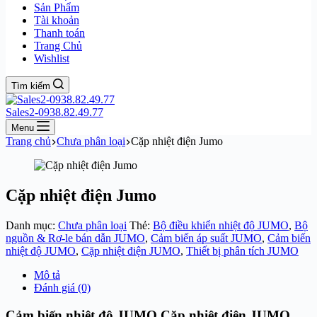
Sản Phẩm
Tài khoản
Thanh toán
Trang Chủ
Wishlist
Tìm kiếm
Sales2-0938.82.49.77
Menu
Trang chủ
Chưa phân loại
Cặp nhiệt điện Jumo
Cặp nhiệt điện Jumo
Danh mục:
Chưa phân loại
Thẻ:
Bộ điều khiển nhiệt độ JUMO
,
Bộ
nguồn & Rơ-le bán dẫn JUMO
,
Cảm biến áp suất JUMO
,
Cảm biến
nhiệt độ JUMO
,
Cặp nhiệt điện JUMO
,
Thiết bị phân tích JUMO
Mô tả
Đánh giá (0)
Cảm biến nhiệt độ JUMO,Cặp nhiệt điện JUMO,