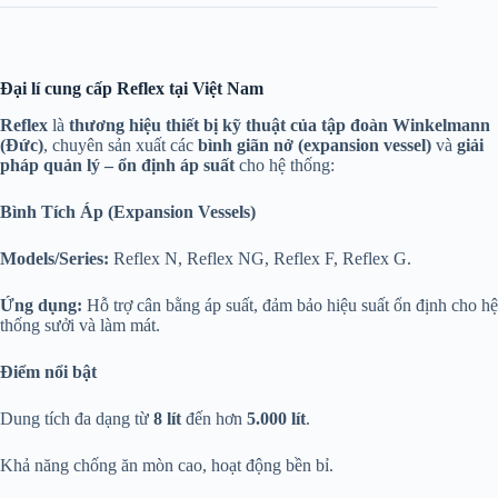
Đại lí cung cấp Reflex tại Việt Nam
Reflex
là
thương hiệu thiết bị kỹ thuật của tập đoàn Winkelmann
(Đức)
, chuyên sản xuất các
bình giãn nở (expansion vessel)
và
giải
pháp quản lý – ổn định áp suất
cho hệ thống:
Bình Tích Áp (Expansion Vessels)
Models/Series:
Reflex N, Reflex NG, Reflex F, Reflex G.
Ứng dụng:
Hỗ trợ cân bằng áp suất, đảm bảo hiệu suất ổn định cho hệ
thống sưởi và làm mát.
Điểm nổi bật
Dung tích đa dạng từ
8 lít
đến hơn
5.000 lít
.
Khả năng chống ăn mòn cao, hoạt động bền bỉ.