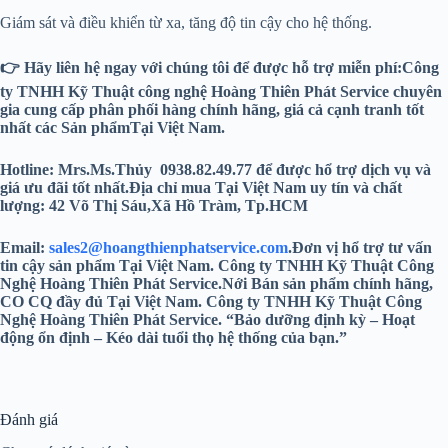
Giám sát và điều khiển từ xa, tăng độ tin cậy cho hệ thống.
👉 Hãy liên hệ ngay với chúng tôi để được hỗ trợ miễn phí:
Công
ty TNHH Kỹ Thuật công nghệ Hoàng Thiên Phát
Service chuyên
gia cung cấp phân phối hàng chính hãng, giá cả cạnh tranh tốt
nhất các Sản phẩmTại Việt Nam.
Hotline: Mrs.Ms.Thủy 0938.82.49.77 để được hổ trợ dịch vụ và
giá ưu đãi tốt nhất.
Địa chỉ mua Tại Việt Nam uy tín và chất
lượng: 42 Võ Thị Sáu,Xã Hồ Tràm, Tp.HCM
Email:
sales2@hoangthienphatservice.com
.
Đơn vị hổ trợ tư vấn
tin cậy sản phẩm Tại Việt Nam. Công ty TNHH Kỹ Thuật Công
Nghệ Hoàng Thiên Phát
Service.
Nới Bán sản phẩm chính hãng,
CO CQ đầy đủ Tại Việt Nam. Công ty TNHH Kỹ Thuật Công
Nghệ Hoàng Thiên Phát
Service. “Bảo dưỡng định kỳ – Hoạt
động ổn định – Kéo dài tuổi thọ hệ thống của bạn.”
Đánh giá