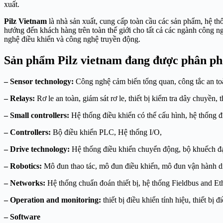
xuất.
Pilz Vietnam
là nhà sản xuất, cung cấp toàn cầu các sản phẩm, hệ t
hướng đến khách hàng trên toàn thế giới cho tất cả các ngành công n
nghệ điều khiển và công nghệ truyền động.
Sản phẩm Pilz vietnam đang được phân phố
– Sensor technology:
Công nghệ cảm biến tổng quan, công tắc an toàn,
– Relays:
Rơ le an toàn, giám sát rơ le, thiết bị kiểm tra dây chuyền, 
– Small controllers:
Hệ thống điều khiển có thể cấu hình, hệ thống đ
– Controllers:
Bộ điều khiển PLC, Hệ thống I/O,
– Drive technology:
Hệ thống điều khiển chuyển động, bộ khuếch đạ
– Robotics:
Mô đun thao tác, mô đun điều khiển, mô đun vận hành 
– Networks:
Hệ thống chuẩn đoán thiết bị, hệ thống Fieldbus and Eth
– Operation and monitoring:
thiết bị điều khiển tính hiệu, thiết bị 
– Software