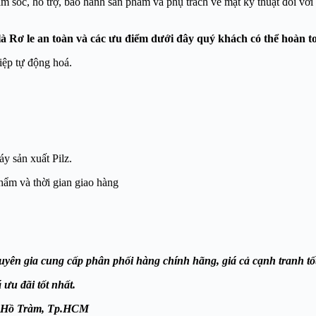
hăm sóc, hỗ trợ, bảo hành sản phẩm và phụ trách về mặt kỹ thuật đối vớ
à Rơ le an toàn và các ưu điểm dưới đây quý khách có thể hoàn to
iệp tự động hoá.
y sản xuất Pilz.
hẩm và thời gian giao hàng
yên gia cung cấp phân phối hàng chính hãng, giá cả cạnh tranh tốt
u đãi tốt nhất.
u,Xã Hồ Tràm, Tp.HCM