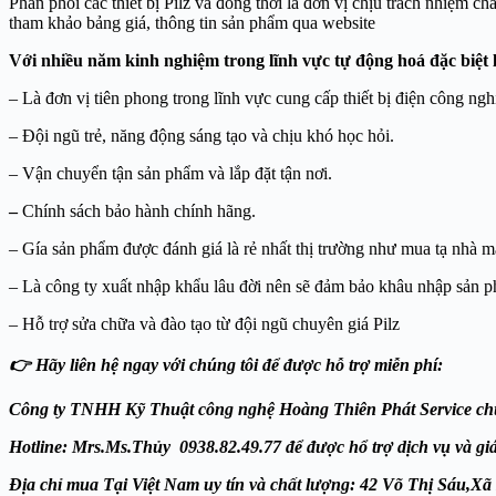
Phân phối các thiết bị Pilz và đồng thời là đơn vị chịu trách nhiệm c
tham khảo bảng giá, thông tin sản phẩm qua website
Với nhiều năm kinh nghiệm trong lĩnh vực tự động hoá đặc biệt l
– Là đơn vị tiên phong trong lĩnh vực cung cấp thiết bị điện công ngh
– Đội ngũ trẻ, năng động sáng tạo và chịu khó học hỏi.
– Vận chuyển tận sản phẩm và lắp đặt tận nơi.
–
Chính sách bảo hành chính hãng.
– Gía sản phẩm được đánh giá là rẻ nhất thị trường như mua tạ nhà má
– Là công ty xuất nhập khẩu lâu đời nên sẽ đảm bảo khâu nhập sản p
– Hỗ trợ sửa chữa và đào tạo từ đội ngũ chuyên giá Pilz
👉 Hãy liên hệ ngay với chúng tôi để được hỗ trợ miễn phí:
Công ty TNHH Kỹ Thuật công nghệ Hoàng Thiên Phát
Service chu
Hotline: Mrs.Ms.Thủy 0938.82.49.77 để được hổ trợ dịch vụ và giá ư
Địa chỉ mua Tại Việt Nam uy tín và chất lượng: 42 Võ Thị Sá