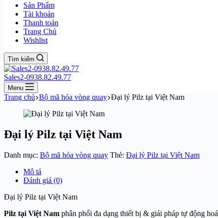
Sản Phẩm
Tài khoản
Thanh toán
Trang Chủ
Wishlist
Tìm kiếm
Sales2-0938.82.49.77
Menu
Trang chủ
Bộ mã hóa vòng quay
Đại lý Pilz tại Việt Nam
Đại lý Pilz tại Việt Nam
Danh mục:
Bộ mã hóa vòng quay
Thẻ:
Đại lý Pilz tại Việt Nam
Mô tả
Đánh giá (0)
Đại lý Pilz tại Việt Nam
Pilz tại Việt Nam
phân phối đa dạng thiết bị & giải pháp tự động ho