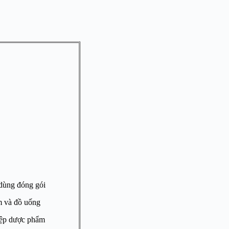
 dùng đóng gói
 và đồ uống
ệp dược phẩm