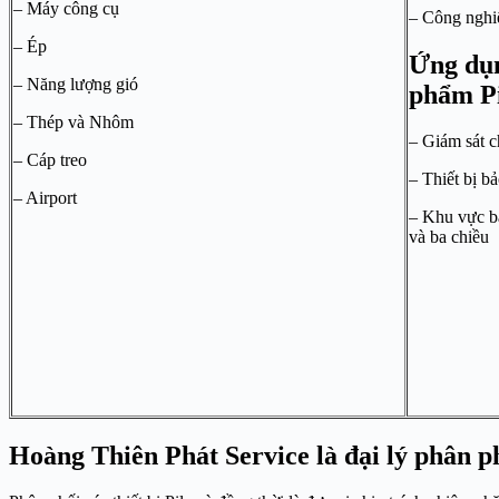
– Máy công cụ
– Côn​g nghi
– Ép
Ứng dụn
– Năng lượng gió
phẩm Pi
– Thép và Nhôm
– Giám sát 
– Cáp treo
– Thiết bị b
– Airport
– Khu vực b
và ba chiều
Hoàng Thiên Phát Service là đại lý phân p