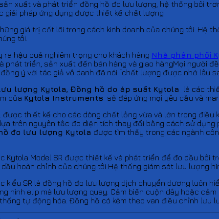
n xuất và phát triển đồng hồ đo lưu lượng, hệ thống bôi trơn
 giải pháp ứng dụng được thiết kế chất lượng
những giá trị cốt lõi trong cách kinh doanh của chúng tôi. Hệ 
úng tôi.
y ra hậu quả nghiêm trọng cho khách hàng
Nhà phân phối K
à phát triển, sản xuất đến bán hàng và giao hàngMọi người đề
đồng ý với tác giả vô danh đã nói “chất lượng được nhớ lâu sau
lưu lượng Kytola, Đồng hồ do áp suất Kytola
là các thiế
hẩm của
Kytola Instruments
sẽ đáp ứng mọi yêu cầu và mang 
được thiết kế cho các dòng chất lỏng vừa và lớn trong điều ki
dựa trên nguyên tắc đo diện tích thay đổi bằng cách sử dụng 
hồ đo lưu lượng Kytola
được tìm thấy trong các ngành công
c Kytola Model SR được thiết kế và phát triển để đo dầu bôi t
n dầu hoàn chỉnh của chúng tôi Hệ thống giám sát lưu lượng hì
c kiểu SR là đồng hồ đo lưu lượng dịch chuyển dương luôn hiể
ăng hình elip mà lưu lượng quay. Cảm biến cuộn dây hoặc cảm
hống tự động hóa. Đồng hồ có kèm theo van điều chỉnh lưu l