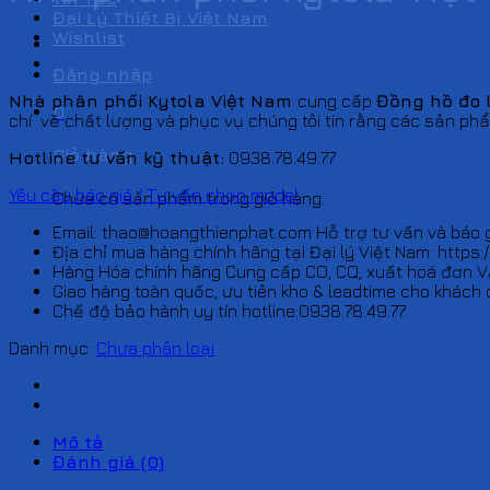
Đại Lý Thiết Bị Việt Nam
Wishlist
Đăng nhập
Nhà phân phối Kytola Việt Nam
cung cấp
Đồng hồ đo 
0
chí về chất lượng và phục vụ chúng tôi tin rằng các sản p
Giỏ hàng
Hotline tư vấn kỹ thuật:
0938.78.49.77
Yêu cầu báo giá / Tư vấn chọn model
Chưa có sản phẩm trong giỏ hàng.
Email: thao@hoangthienphat.com Hỗ trợ tư vấn và báo g
Địa chỉ mua hàng chính hãng tại Đại lý Việt Nam: https:
Hàng Hóa chính hãng Cung cấp CO, CQ, xuất hoá đơn V
Giao hàng toàn quốc, ưu tiên kho & leadtime cho khách 
Chế độ bảo hành uy tín hotline:0938.78.49.77.
Danh mục:
Chưa phân loại
Mô tả
Đánh giá (0)