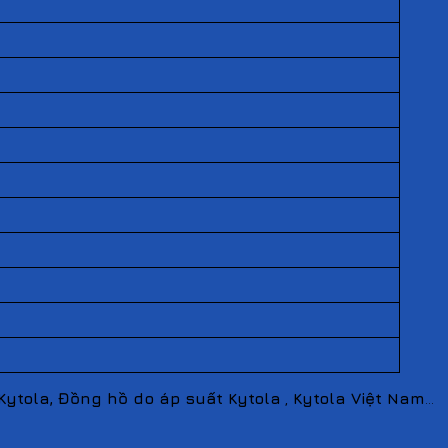
Kytola, Đồng hồ do áp suất Kytola
,
Kytola Việt Nam
…