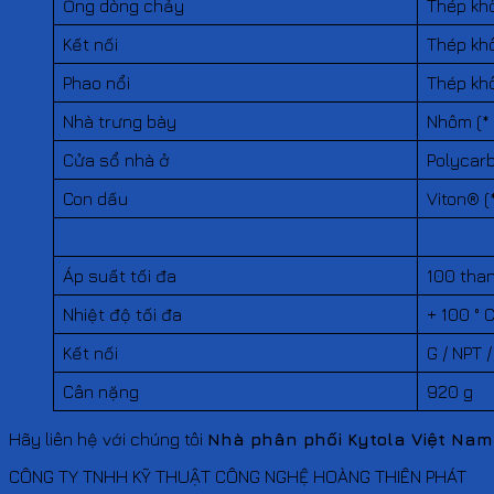
Ống dòng chảy
Thép khô
Kết nối
Thép khô
Phao nổi
Thép khô
Nhà trưng bày
Nhôm (* 
Cửa sổ nhà ở
Polycarb
Con dấu
Viton® (
Áp suất tối đa
100 tha
Nhiệt độ tối đa
+ 100 ° 
Kết nối
G / NPT 
Cân nặng
920 g
Hãy liên hệ với chúng tôi
Nhà phân phối Kytola Việt Na
CÔNG TY TNHH KỸ THUẬT CÔNG NGHỆ HOÀNG THIÊN PHÁT