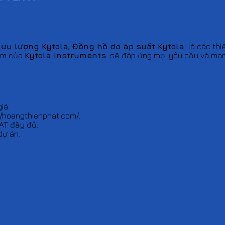
lưu lượng Kytola, Đồng hồ do áp suất Kytola
là các thiế
hẩm của
Kytola Instruments
sẽ đáp ứng mọi yêu cầu và mang 
iá.
//hoangthienphat.com/.
AT đầy đủ.
dự án.