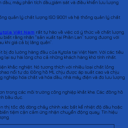
 dầu, máy phân tích dầu,giám sát và điều khiển lưu lượng
thống quản lý chất lượng ISO 9001 và hệ thống quản lý chất
ytola Việt Nam
rất tự hào về việc có ý thức về chất lượng.
u biết rằng nhãn “sản xuất tại Phần Lan” tương đương với
 khi giá cả bị lãng quên”.
t bị đo lường hàng đầu của Kytola tại Việt Nam. Với các tiêu
lại sự hài lòng cho cả những khách hàng khó tính nhất.
ện khắc nghiệt. Nó tương thích với nhiều loại chất lỏng
phao nổi tự do. Đồng hồ ML chịu được áp suất cao và chịu
 nghiệp hóa chất và hóa dầu, nhà máy điện và đo lưu lượng
rơn trong các môi trường công nghiệp khắt khe. Các đồng hồ
nh bầu dục.
n thị tốc độ dòng chảy chính xác bất kể nhiệt độ dầu hoặc
 biến tiệm cận cảm ứng nhận chuyển động quay. Tín hiệu
ượng.