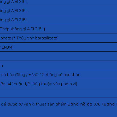
ng gỉ AISI 316L
ng gỉ AISI 316L
ng gỉ AISI 316L
Thép không gỉ AISI 316L)
onate (* Thủy tinh borosilicate)
* EPDM)
nh
C có báo động / + 150 ° C không có báo thức
/ Rc 1/4 “hoặc 1/2” (tùy thuộc vào phạm vi)
m
để được tư vấn kĩ thuật sản phẩm
Đồng hồ đo lưu lượng 