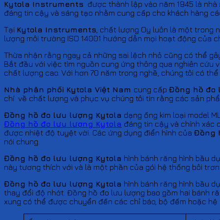
Kytola Instruments
được thành lập vào năm 1945 là nhà sả
đáng tin cậy và sáng tạo nhằm cung cấp cho khách hàng các
Tại
Kytola Instruments
, chất lượng Oy luôn là một trong 
lượng môi trường ISO 14001 hướng dẫn mọi hoạt động của ch
Thừa nhận rằng ngay cả những sai lệch nhỏ cũng có thể gâ
Bắt đầu với việc tìm nguồn cung ứng thông qua nghiên cứu v
chất lượng cao. Với hơn 70 năm trong nghề, chúng tôi có thể 
Nhà phân phối Kytola Việt Nam
cung cấp
Đồng hồ đo 
chí về chất lượng và phục vụ chúng tôi tin rằng các sản p
Đồng hồ đo lưu lượng Kytola
dạng ống kim loại model ML 
Đồng hồ đo lưu lượng Kytola
đáng tin cậy và chính xác 
được nhiệt độ tuyệt vời. Các ứng dụng điển hình của
Đồng 
nói chung.
Đồng hồ đo lưu lượng Kytola
hình bánh răng hình bầu dụ
này tương thích với và là một phần của gói hệ thống bôi trơ
Đồng hồ đo lưu lượng Kytola
hình bánh răng hình bầu dụ
thay đổi độ nhớt. Đồng hồ đo lưu lượng bao gồm hai bánh r
xung có thể được chuyển đến các chỉ báo, bộ đếm hoặc hệ t