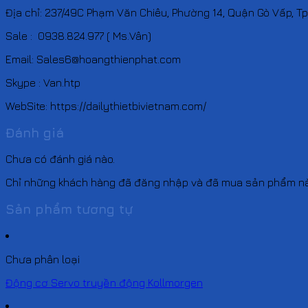
Địa chỉ: 237/49C Phạm Văn Chiêu, Phường 14, Quận Gò Vấp, T
Sale : 0938.824.977 ( Ms.Vân)
Email: Sales6@hoangthienphat.com
Skype : Van.htp
WebSite: https://dailythietbivietnam.com/
Đánh giá
Chưa có đánh giá nào.
Chỉ những khách hàng đã đăng nhập và đã mua sản phẩm này 
Sản phẩm tương tự
Chưa phân loại
Động cơ Servo truyền động Kollmorgen