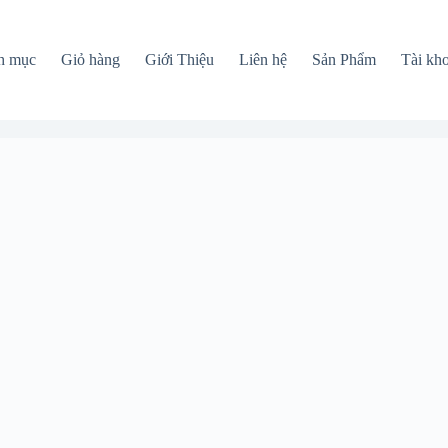
h mục
Giỏ hàng
Giới Thiệu
Liên hệ
Sản Phẩm
Tài kh