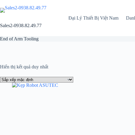
Chuyển
đến
phần
Đại Lý Thiết Bị Việt Nam
Dan
nội
dung
Sales2-0938.82.49.77
End of Arm Tooling
Hiển thị kết quả duy nhất